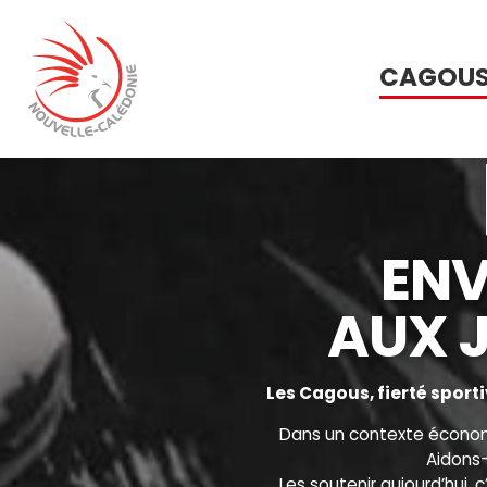
CAGOU
EN
AUX J
Les Cagous, fierté sport
Dans un contexte économiq
Aidons-
Les soutenir aujourd’hui, 