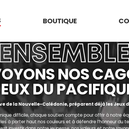
S
BOUTIQUE
CO
VOYONS NOS CAG
EUX DU PACIFIQU
ive de la Nouvelle-Calédonie, préparent déjà les Jeux du
ue difficile, chaque soutien compte pour offrir à notre équ
les à porter haut nos couleurs et à défendre l’honneur du terr
c’est investir dans notre jeunesse, nos valeurs et notre ray